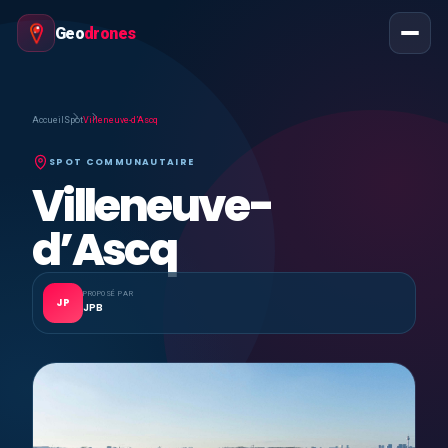
Geo
drones
Accueil
Spot
Villeneuve-d’Ascq
SPOT COMMUNAUTAIRE
Villeneuve-
d’Ascq
PROPOSÉ PAR
JP
JPB