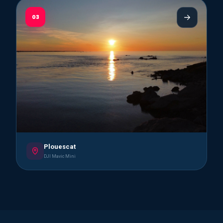
03
Plouescat
DJI Mavic Mini