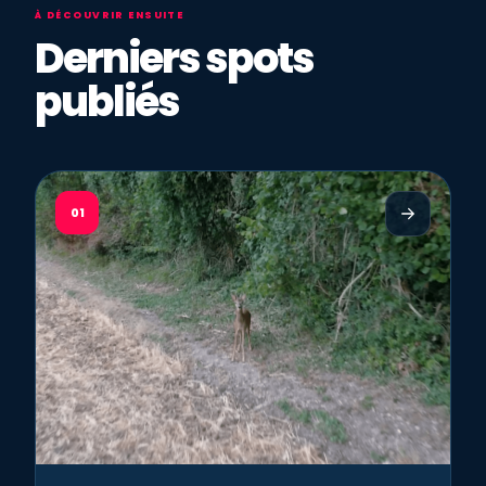
À DÉCOUVRIR ENSUITE
Derniers spots
publiés
01