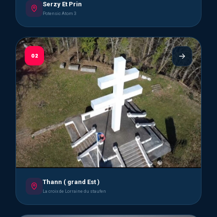
Serzy Et Prin
Potensic Atom 3
02
Thann ( grand Est )
La croix de Lorraine du staufen