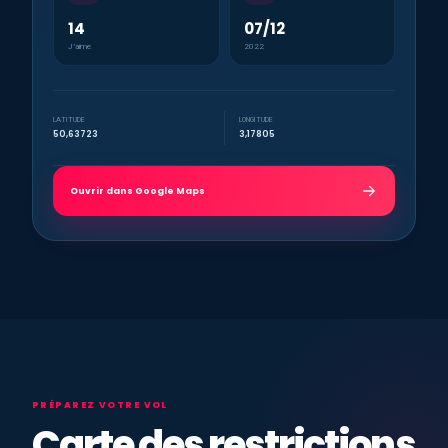
14
07/12
J’aime
2022
LATITUDE
LONGITUDE
50,63723
3,17805
Ouvrir dans Google Maps
PRÉPAREZ VOTRE VOL
Carte des restrictions