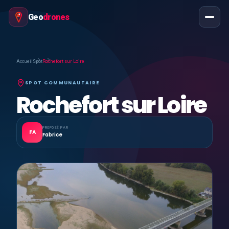
Geo
drones
Accueil
Spot
Rochefort sur Loire
SPOT COMMUNAUTAIRE
Rochefort sur Loire
PROPOSÉ PAR
FA
Fabrice