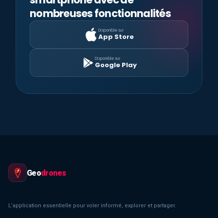
nombreuses fonctionnalités
Disponible sur
App Store
Disponible sur
Google Play
Geo
drones
L’application essentielle pour voler informé, explorer et partager.