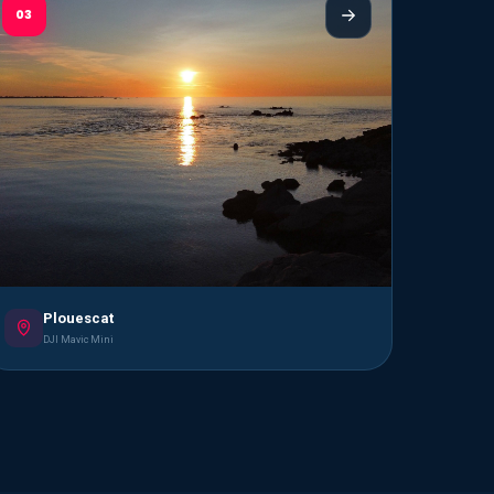
03
Plouescat
DJI Mavic Mini