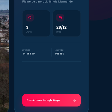
Plaine de garorock, filhole Marmande
3
28/12
J’aime
2022
LATITUDE
LONGITUDE
44,49440
0,15855
Ouvrir dans Google Maps