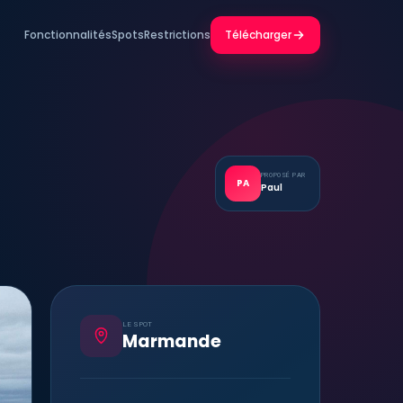
Fonctionnalités
Spots
Restrictions
Télécharger
PROPOSÉ PAR
PA
Paul
LE SPOT
Marmande