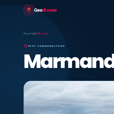
Geo
drones
Accueil
Spot
Marmande
SPOT COMMUNAUTAIRE
Marmand