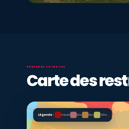
PRÉPAREZ VOTRE VOL
Carte des rest
Légende :
Interdit
30m
50m
100m