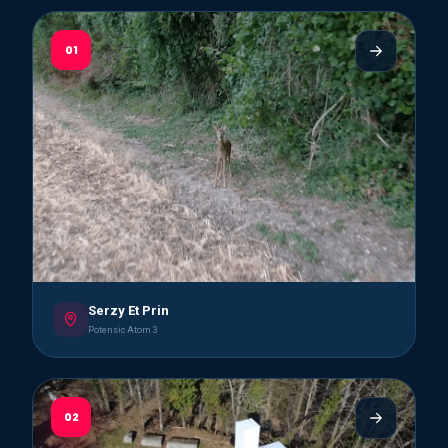
01
Serzy Et Prin
Potensic Atom 3
02