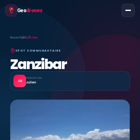
Geo
drones
Accueil
Spot
Zanzibar
SPOT COMMUNAUTAIRE
Zanzibar
PROPOSÉ PAR
JU
Julien