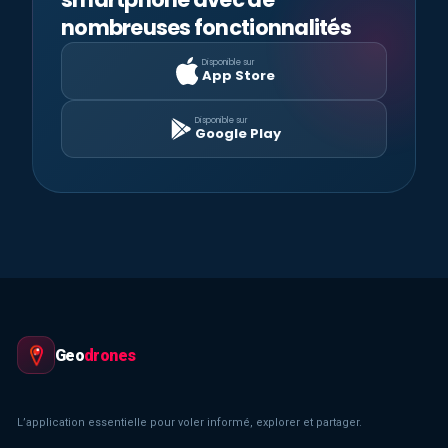
nombreuses fonctionnalités
Disponible sur
App Store
Disponible sur
Google Play
Geo
drones
L’application essentielle pour voler informé, explorer et partager.