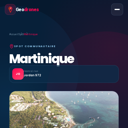
Geo
drones
Accueil
Spot
Martinique
SPOT COMMUNAUTAIRE
Martinique
PROPOSÉ PAR
JO
Jordan 972