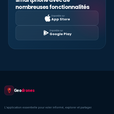
nombreuses fonctionnalités
Disponible sur
App Store
Disponible sur
Google Play
Geo
drones
L’application essentielle pour voler informé, explorer et partager.