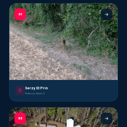
01
Serzy Et Prin
Potensic Atom 3
02