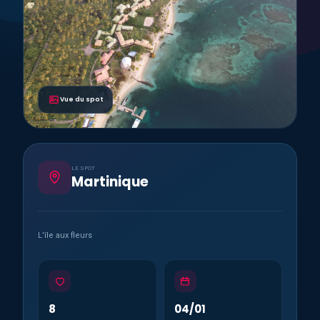
Vue du spot
LE SPOT
Martinique
L’île aux fleurs
8
04/01