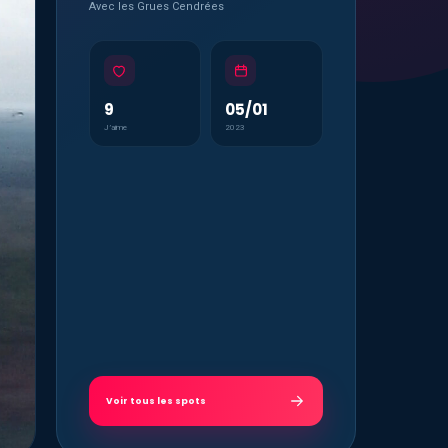
Avec les Grues Cendrées
9
05/01
J’aime
2023
Voir tous les spots