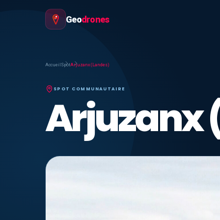
Geo
drones
Accueil
Spot
Arjuzanx (Landes)
SPOT COMMUNAUTAIRE
Arjuzanx 