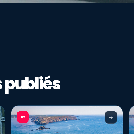
 publiés
02