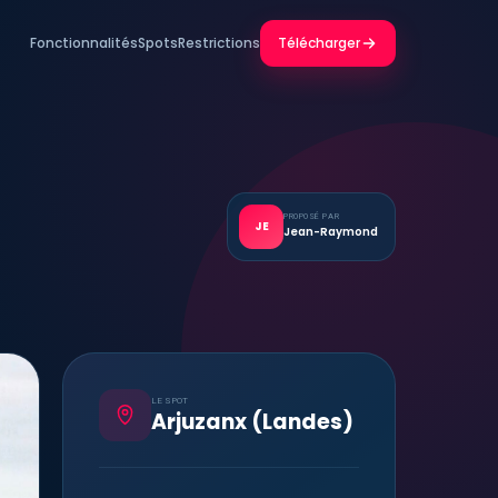
Fonctionnalités
Spots
Restrictions
Télécharger
PROPOSÉ PAR
JE
Jean-Raymond
LE SPOT
Arjuzanx (Landes)