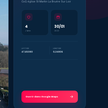
CoQ église St Martin La Bruére Sur Loir
4
30/01
J’aime
2023
LATITUDE
LONGITUDE
47,65080
0,34806
Ouvrir dans Google Maps