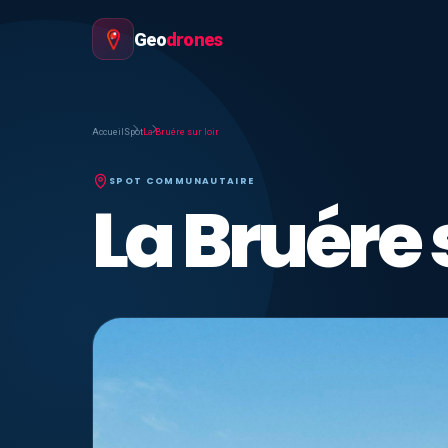
Geo
drones
Accueil
Spot
La Bruére sur loir
SPOT COMMUNAUTAIRE
La Bruére s