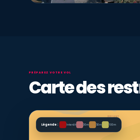
PRÉPAREZ VOTRE VOL
Carte des rest
Légende :
Interdit
30m
50m
100m