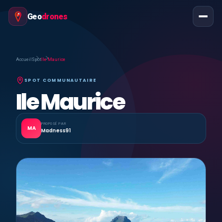
Geo
drones
Accueil
Spot
Ile Maurice
SPOT COMMUNAUTAIRE
Ile Maurice
PROPOSÉ PAR
MA
Madness91