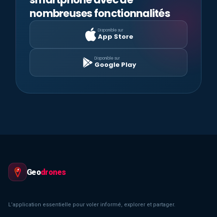
nombreuses fonctionnalités
Disponible sur
App Store
Disponible sur
Google Play
Geo
drones
L’application essentielle pour voler informé, explorer et partager.