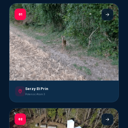
01
Serzy Et Prin
Potensic Atom 3
02