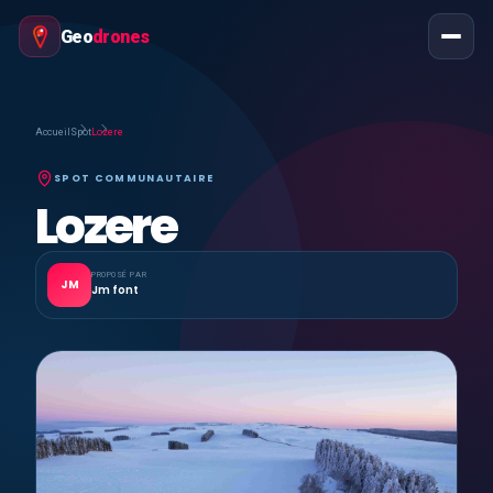
Geo
drones
Accueil
Spot
Lozere
SPOT COMMUNAUTAIRE
Lozere
PROPOSÉ PAR
JM
Jm font