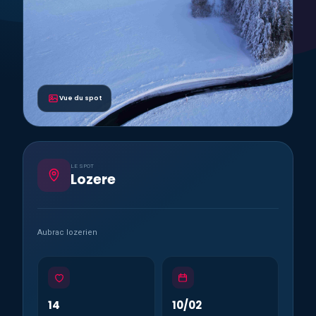
Vue du spot
LE SPOT
Lozere
Aubrac lozerien
14
10/02