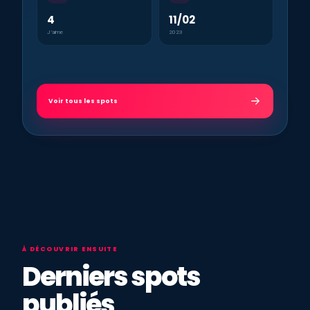
4
11/02
J’aime
2023
Voir tous les spots
À DÉCOUVRIR ENSUITE
Derniers spots
publiés