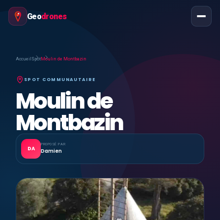
Geo
drones
Accueil
Spot
Moulin de Montbazin
SPOT COMMUNAUTAIRE
Moulin de
Montbazin
PROPOSÉ PAR
DA
Damien