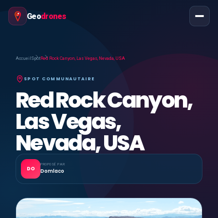
Geo
drones
Accueil
Spot
Red Rock Canyon, Las Vegas, Nevada, USA
SPOT COMMUNAUTAIRE
Red Rock Canyon,
Las Vegas,
Nevada, USA
PROPOSÉ PAR
DO
Domlaco