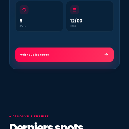
5
12/03
J’aime
2023
Voir tous les spots
À DÉCOUVRIR ENSUITE
Derniers spots