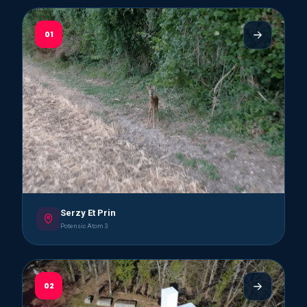
01
Serzy Et Prin
Potensic Atom 3
02