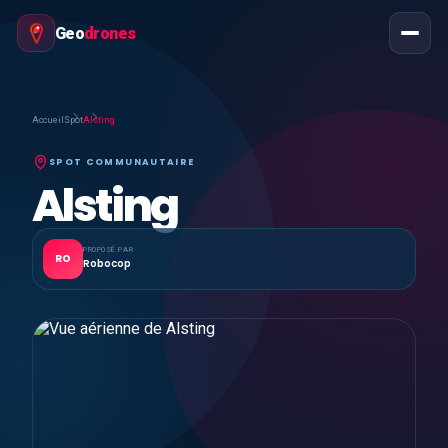
Geo
drones
Accueil
Spot
Alsting
SPOT COMMUNAUTAIRE
Alsting
PROPOSÉ PAR
RO
Robocop