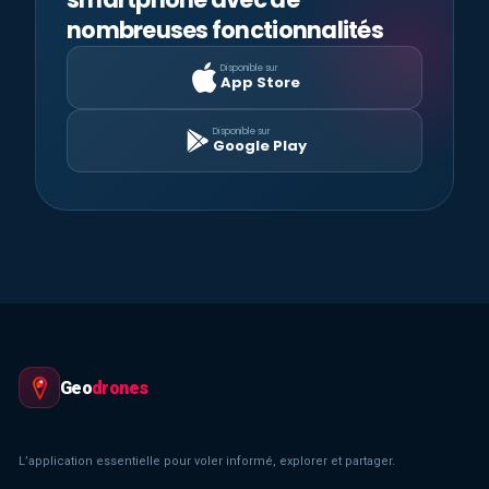
nombreuses fonctionnalités
Disponible sur
App Store
Disponible sur
Google Play
Geo
drones
L’application essentielle pour voler informé, explorer et partager.