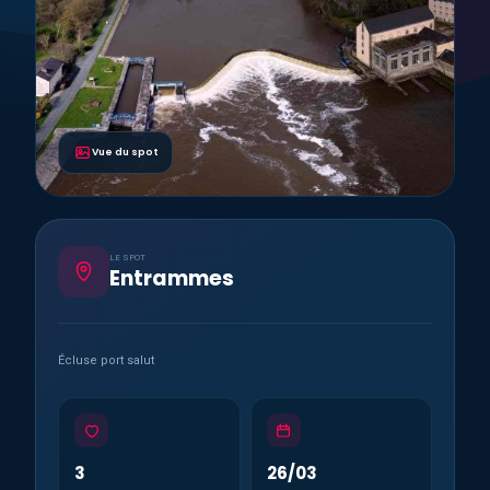
Vue du spot
LE SPOT
Entrammes
Écluse port salut
3
26/03