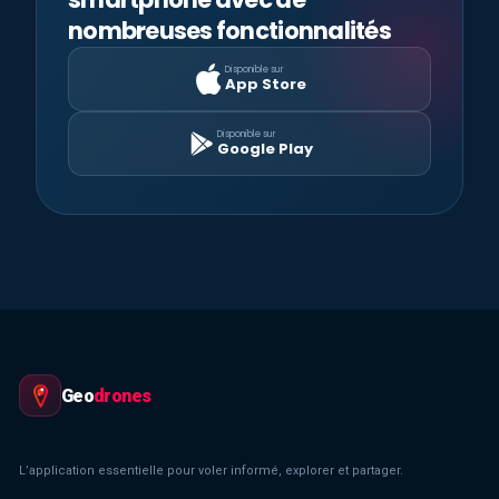
nombreuses fonctionnalités
Disponible sur
App Store
Disponible sur
Google Play
Geo
drones
L’application essentielle pour voler informé, explorer et partager.