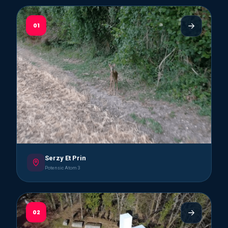
01
Serzy Et Prin
Potensic Atom 3
02