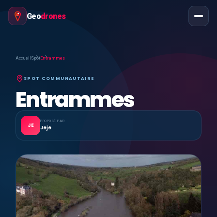
Geo
drones
Accueil
Spot
Entrammes
SPOT COMMUNAUTAIRE
Entrammes
PROPOSÉ PAR
JE
Jeje