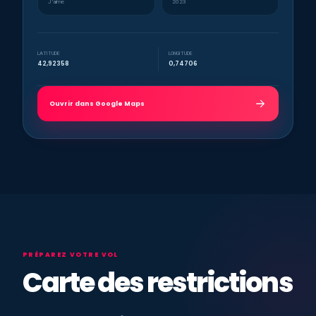
J’aime
2023
LATITUDE
LONGITUDE
42,92358
0,74706
Ouvrir dans Google Maps
PRÉPAREZ VOTRE VOL
Carte des restrictions