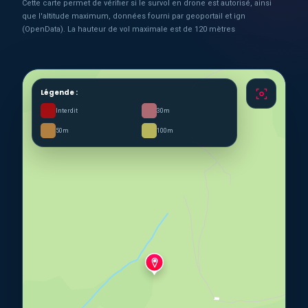
Cette carte permet de vérifier si le survol en drone est autorisé, ainsi
que l'altitude maximum, données fourni par geoportail et ign
(OpenData). La hauteur de vol maximale est de 120 mètres
Légende :
Interdit
30m
50m
100m