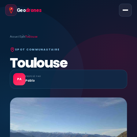
Geo
drones
Accueil
Spot
Toulouse
SPOT COMMUNAUTAIRE
Toulouse
PROPOSÉ PAR
PA
Pablo