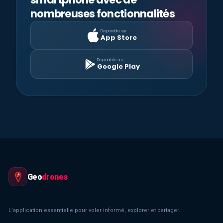
nombreuses fonctionnalités
Disponible sur
App Store
Disponible sur
Google Play
Geo
drones
L’application essentielle pour voler informé, explorer et partager.