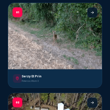
01
Serzy Et Prin
Potensic Atom 3
02