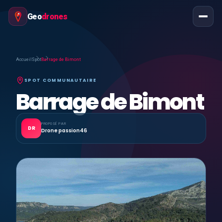
Geo
drones
Accueil
Spot
Barrage de Bimont
SPOT COMMUNAUTAIRE
Barrage de Bimont
PROPOSÉ PAR
DR
Drone passion46