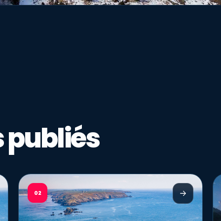
 publiés
02