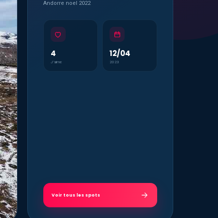
Andorre noel 2022
4
12/04
J’aime
2023
Voir tous les spots