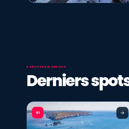
À DÉCOUVRIR ENSUITE
Derniers spots
01