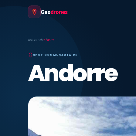
Geo
drones
Accueil
Spot
Andorre
SPOT COMMUNAUTAIRE
Andorre