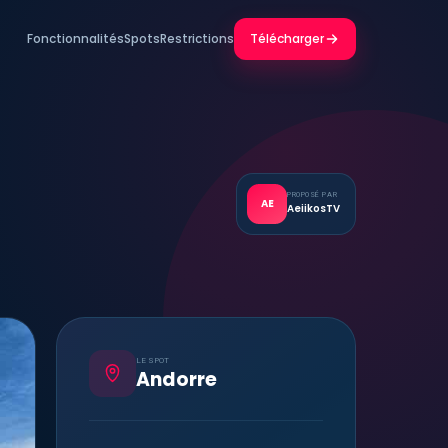
Fonctionnalités
Spots
Restrictions
Télécharger
PROPOSÉ PAR
AE
AeiikosTV
LE SPOT
Andorre