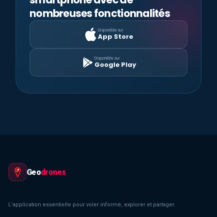
nombreuses fonctionnalités
Disponible sur
App Store
Disponible sur
Google Play
Geo
drones
L’application essentielle pour voler informé, explorer et partager.