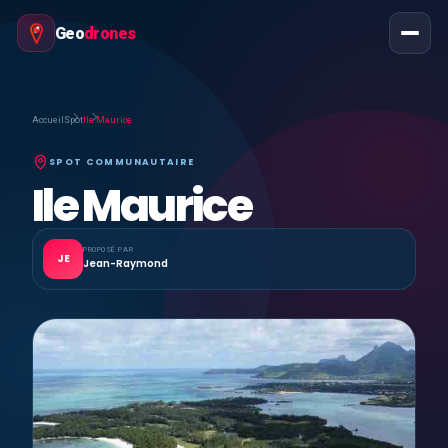
Geo
drones
Accueil
Spot
Ile Maurice
SPOT COMMUNAUTAIRE
Ile Maurice
PROPOSÉ PAR
JE
Jean-Raymond