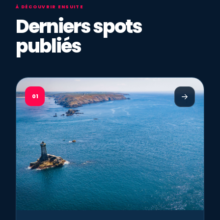
À DÉCOUVRIR ENSUITE
Derniers spots
publiés
01