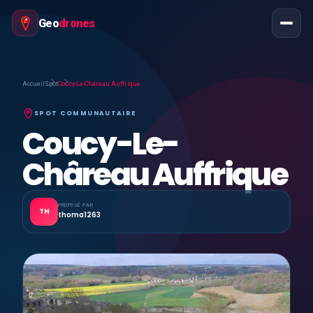
Geo
drones
Accueil
Spot
Coucy-Le-Châreau Auffrique
SPOT COMMUNAUTAIRE
Coucy-Le-
Châreau Auffrique
PROPOSÉ PAR
TH
thoma1263