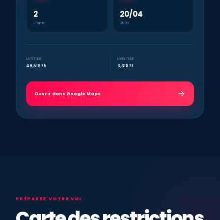
2
20/04
J’aime
2023
LATITUDE
LONGITUDE
49,51975
3,31871
Ouvrir dans Google Maps
PRÉPAREZ VOTRE VOL
Carte des restrictions