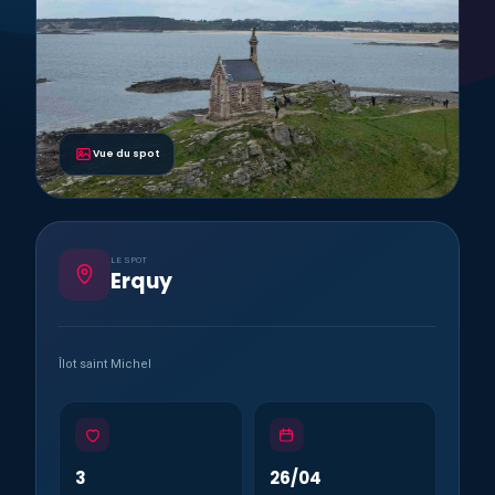
Vue du spot
LE SPOT
Erquy
Îlot saint Michel
3
26/04