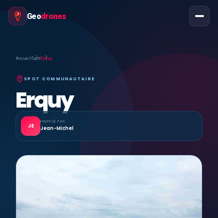
Geo
drones
Accueil
Spot
Erquy
SPOT COMMUNAUTAIRE
Erquy
PROPOSÉ PAR
JE
Jean-Michel