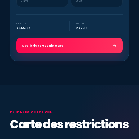
J’aime
2023
LATITUDE
LONGITUDE
48,65587
-2,42612
Ouvrir dans Google Maps
PRÉPAREZ VOTRE VOL
Carte des restrictions