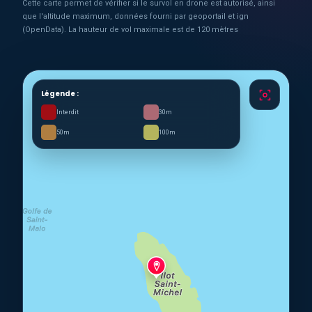
Cette carte permet de vérifier si le survol en drone est autorisé, ainsi
que l'altitude maximum, données fourni par geoportail et ign
(OpenData). La hauteur de vol maximale est de 120 mètres
Légende :
Interdit
30m
50m
100m