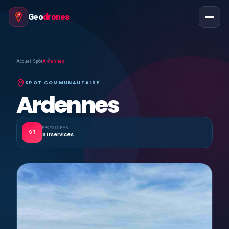
Geo
drones
Accueil
Spot
Ardennes
SPOT COMMUNAUTAIRE
Ardennes
PROPOSÉ PAR
ST
Strservices