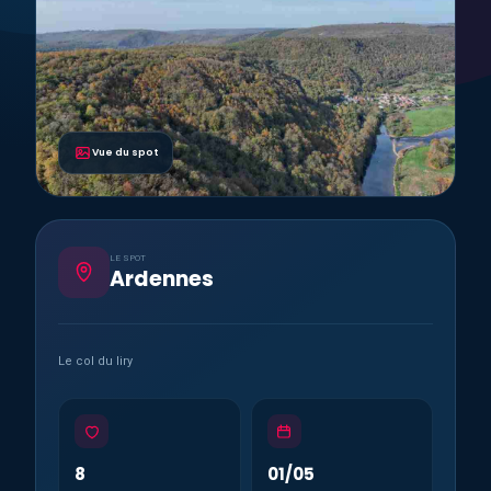
Vue du spot
LE SPOT
Ardennes
Le col du liry
8
01/05