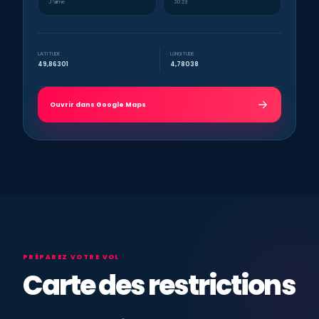
J’aime
2023
LATITUDE
LONGITUDE
49,86301
4,78038
Ouvrir dans Google Maps
PRÉPAREZ VOTRE VOL
Carte des restrictions