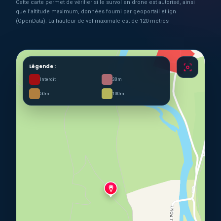
Cette carte permet de vérifier si le survol en drone est autorisé, ainsi
que l'altitude maximum, données fourni par geoportail et ign
(OpenData). La hauteur de vol maximale est de 120 mètres
Légende :
Interdit
30m
50m
100m