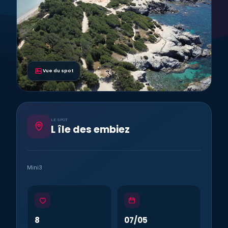
Vue du spot
LE SPOT
L île des embiez
Mini3
8
07/05