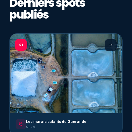
Derniers spots
publiés
01
Les marais salants de Guérande
Mini 4k