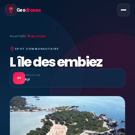
Geo
drones
Accueil
Spot
L île des embiez
SPOT COMMUNAUTAIRE
L île des embiez
PROPOSÉ PAR
KY
Kyl