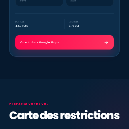
J’aime
2023
LATITUDE
LONGITUDE
43,07686
5,78261
Ouvrir dans Google Maps
PRÉPAREZ VOTRE VOL
Carte des restrictions