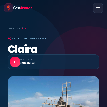
Geo
drones
Accueil
Spot
Claira
SPOT COMMUNAUTAIRE
Claira
PROPOSÉ PAR
LI
Littlephilou