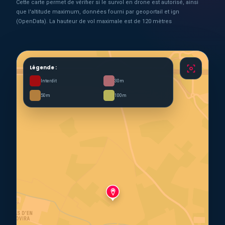
Cette carte permet de vérifier si le survol en drone est autorisé, ainsi
que l'altitude maximum, données fourni par geoportail et ign
(OpenData). La hauteur de vol maximale est de 120 mètres
Légende :
Interdit
30m
50m
100m