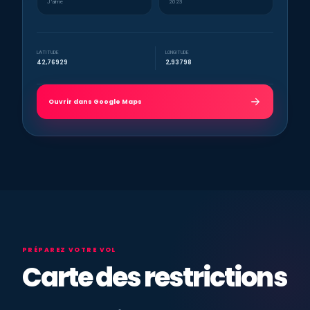
J’aime
2023
LATITUDE
LONGITUDE
42,76929
2,93798
Ouvrir dans Google Maps
PRÉPAREZ VOTRE VOL
Carte des restrictions