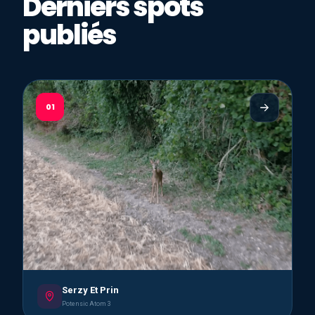
Derniers spots
publiés
01
Serzy Et Prin
Potensic Atom 3