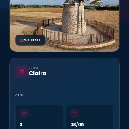
Vue du spot
LE SPOT
Claira
Air2s
3
08/05