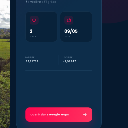
Belvédère a fégréac
2
09/05
J’aime
2023
LATITUDE
LONGITUDE
47,59778
-2,08847
Ouvrir dans Google Maps