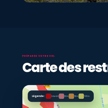
PRÉPAREZ VOTRE VOL
Carte des rest
Légende :
Interdit
30m
50m
100m