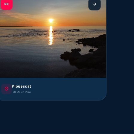
03
Plouescat
DJI Mavic Mini