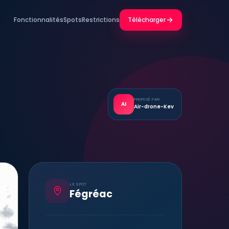
Fonctionnalités
Spots
Restrictions
Télécharger
PROPOSÉ PAR
AI
Air-drone-Kev
LE SPOT
Fégréac