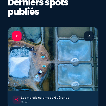
Derniers spots
publiés
01
Les marais salants de Guérande
Mini 4k