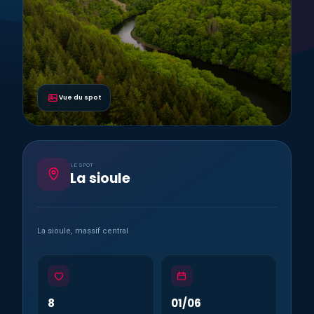
Vue du spot
LE SPOT
La sioule
La sioule, massif central
8
01/06