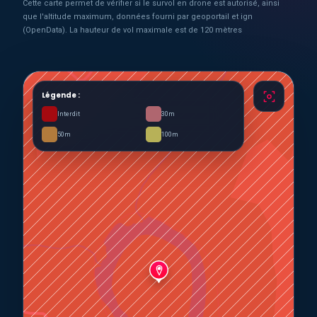
Cette carte permet de vérifier si le survol en drone est autorisé, ainsi
que l'altitude maximum, données fourni par geoportail et ign
(OpenData). La hauteur de vol maximale est de 120 mètres
Légende :
Interdit
30m
50m
100m