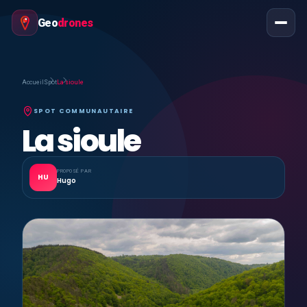
Geo
drones
Accueil
Spot
La sioule
SPOT COMMUNAUTAIRE
La sioule
PROPOSÉ PAR
HU
Hugo