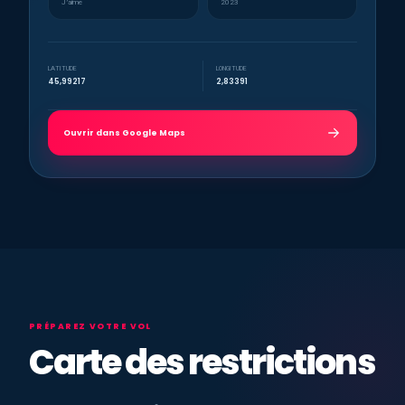
J’aime
2023
LATITUDE
LONGITUDE
45,99217
2,83391
Ouvrir dans Google Maps
PRÉPAREZ VOTRE VOL
Carte des restrictions