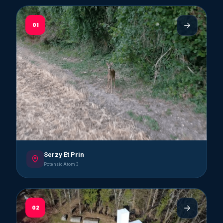
01
Serzy Et Prin
Potensic Atom 3
02