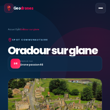
Geo
drones
Accueil
Spot
Oradour sur glane
SPOT COMMUNAUTAIRE
Oradour sur glane
PROPOSÉ PAR
DR
Drone passion46