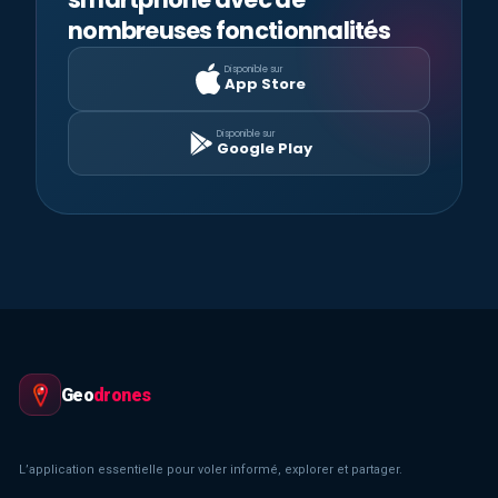
nombreuses fonctionnalités
Disponible sur
App Store
Disponible sur
Google Play
Geo
drones
L’application essentielle pour voler informé, explorer et partager.