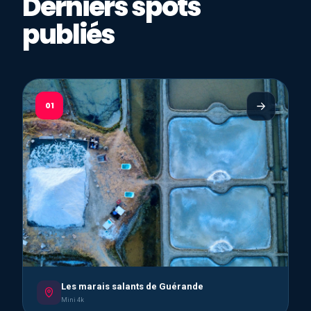
Derniers spots
publiés
01
Les marais salants de Guérande
Mini 4k