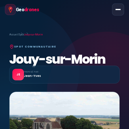
Geo
drones
Accueil
Spot
Jouy-sur-Morin
SPOT COMMUNAUTAIRE
Jouy-sur-Morin
PROPOSÉ PAR
JE
Jean-Yves