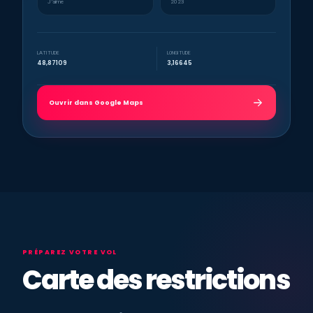
J’aime
2023
LATITUDE
LONGITUDE
48,87109
3,16645
Ouvrir dans Google Maps
PRÉPAREZ VOTRE VOL
Carte des restrictions