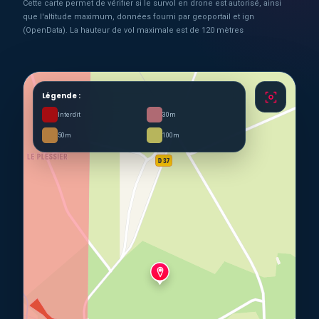
Cette carte permet de vérifier si le survol en drone est autorisé, ainsi
que l'altitude maximum, données fourni par geoportail et ign
(OpenData). La hauteur de vol maximale est de 120 mètres
Légende :
Interdit
30m
50m
100m