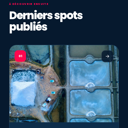
À DÉCOUVRIR ENSUITE
Derniers spots
publiés
01