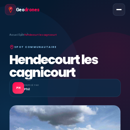
Geo
drones
Accueil
Spot
Hendecourt les cagnicourt
SPOT COMMUNAUTAIRE
Hendecourt les
cagnicourt
PROPOSÉ PAR
PH
Phil