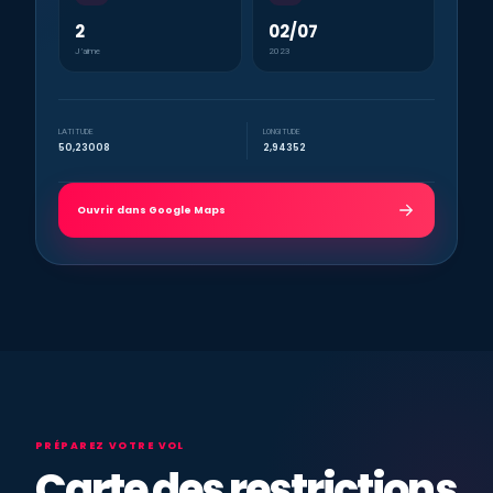
2
02/07
J’aime
2023
LATITUDE
LONGITUDE
50,23008
2,94352
Ouvrir dans Google Maps
PRÉPAREZ VOTRE VOL
Carte des restrictions