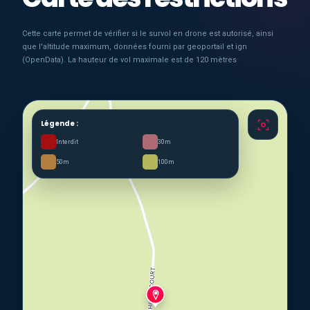
Cette carte permet de vérifier si le survol en drone est autorisé, ainsi
que l'altitude maximum, données fourni par geoportail et ign
(OpenData). La hauteur de vol maximale est de 120 mètres
Légende :
Interdit
30m
50m
100m