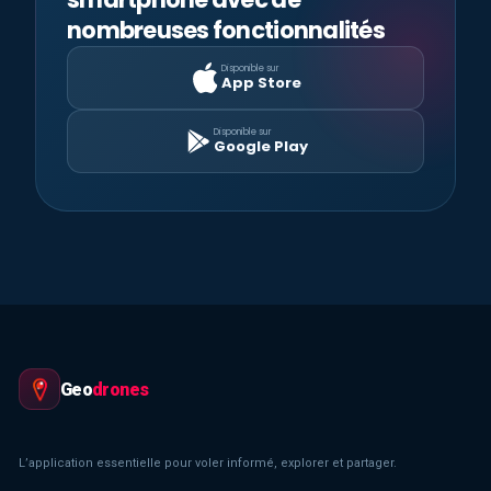
nombreuses fonctionnalités
Disponible sur
App Store
Disponible sur
Google Play
Geo
drones
L’application essentielle pour voler informé, explorer et partager.