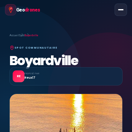
Geo
drones
Accueil
Spot
Boyardville
SPOT COMMUNAUTAIRE
Boyardville
PROPOSÉ PAR
RE
Reux17