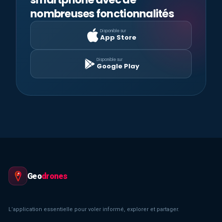
nombreuses fonctionnalités
Disponible sur
App Store
Disponible sur
Google Play
Geo
drones
L’application essentielle pour voler informé, explorer et partager.