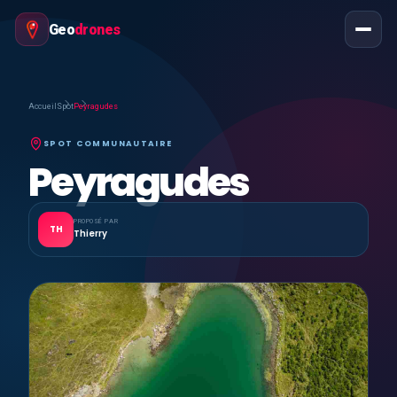
Geo
drones
Accueil
Spot
Peyragudes
SPOT COMMUNAUTAIRE
Peyragudes
PROPOSÉ PAR
TH
Thierry