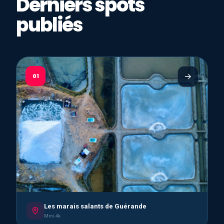
Derniers spots
publiés
01
Les marais salants de Guérande
Mini 4k