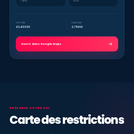
J’aime
2023
LATITUDE
LONGITUDE
43,45005
3,79666
Ouvrir dans Google Maps
PRÉPAREZ VOTRE VOL
Carte des restrictions