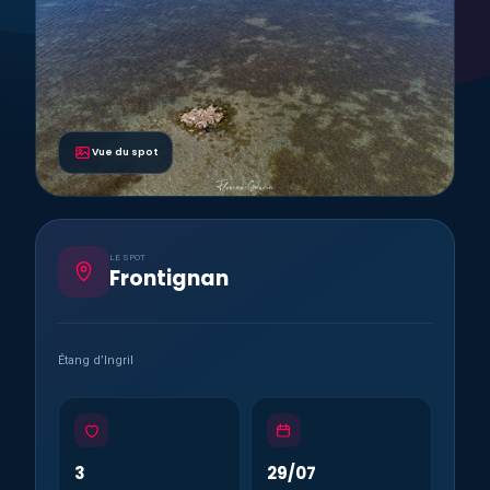
Vue du spot
LE SPOT
Frontignan
Étang d’Ingril
3
29/07