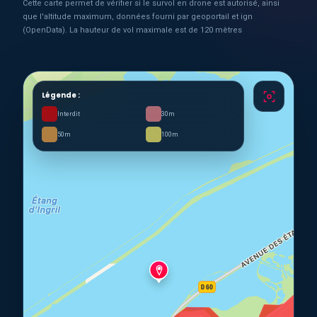
Cette carte permet de vérifier si le survol en drone est autorisé, ainsi
que l'altitude maximum, données fourni par geoportail et ign
(OpenData). La hauteur de vol maximale est de 120 mètres
Légende :
Interdit
30m
50m
100m