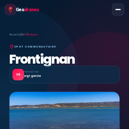
Geo
drones
Accueil
Spot
Frontignan
SPOT COMMUNAUTAIRE
Frontignan
PROPOSÉ PAR
SR
srgt.garcia