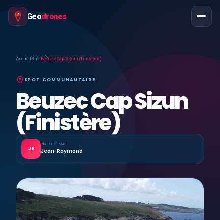
Geo
drones
Accueil
Spot
Beuzec Cap Sizun (Finistère)
SPOT COMMUNAUTAIRE
Beuzec Cap Sizun
(Finistère)
PROPOSÉ PAR
JE
Jean-Raymond