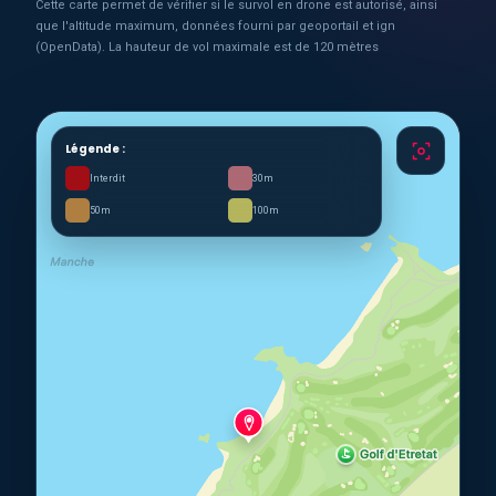
Cette carte permet de vérifier si le survol en drone est autorisé, ainsi
que l'altitude maximum, données fourni par geoportail et ign
(OpenData). La hauteur de vol maximale est de 120 mètres
Légende :
Interdit
30m
50m
100m