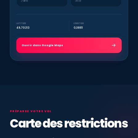
J’aime
2023
LATITUDE
LONGITUDE
49,70213
0,18811
Ouvrir dans Google Maps
PRÉPAREZ VOTRE VOL
Carte des restrictions