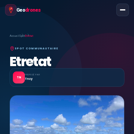
Geo
drones
Accueil
Spot
Etretat
SPOT COMMUNAUTAIRE
Etretat
PROPOSÉ PAR
TN
Tncy