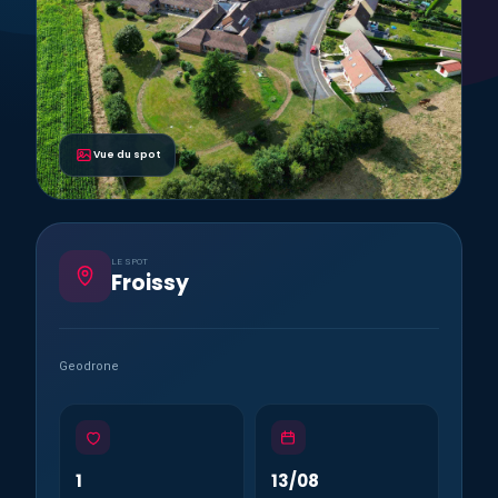
Vue du spot
LE SPOT
Froissy
Geodrone
1
13/08