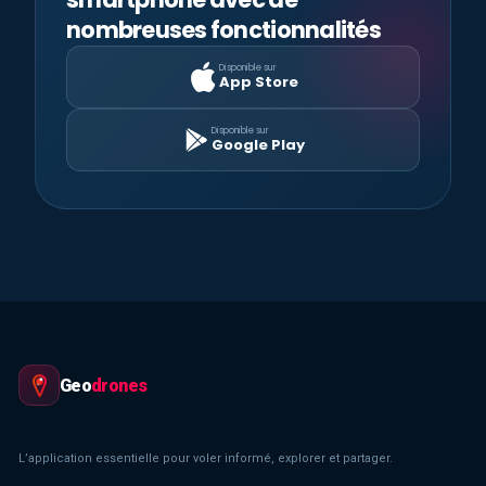
nombreuses fonctionnalités
Disponible sur
App Store
Disponible sur
Google Play
Geo
drones
L’application essentielle pour voler informé, explorer et partager.