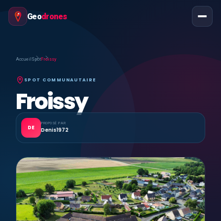
Geo
drones
Accueil
Spot
Froissy
SPOT COMMUNAUTAIRE
Froissy
PROPOSÉ PAR
DE
Denis1972