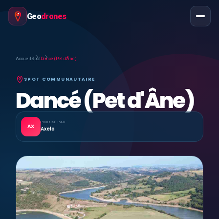
Geo
drones
Accueil
Spot
Dancé (Pet d'Âne)
SPOT COMMUNAUTAIRE
Dancé (Pet d'Âne)
PROPOSÉ PAR
AX
Axelo