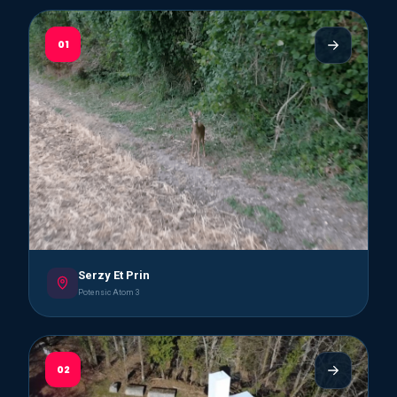
01
Serzy Et Prin
Potensic Atom 3
02