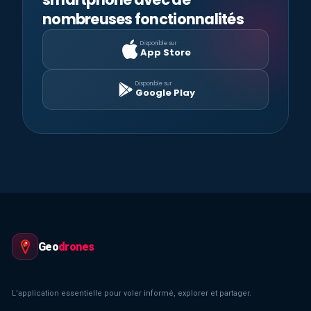
nombreuses fonctionnalités
Disponible sur
App Store
Disponible sur
Google Play
Geo
drones
L’application essentielle pour voler informé, explorer et partager.