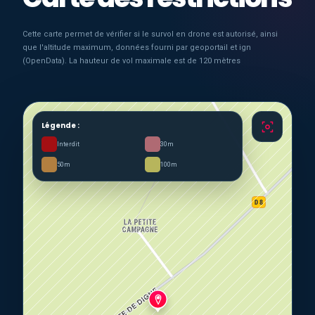
Cette carte permet de vérifier si le survol en drone est autorisé, ainsi
que l'altitude maximum, données fourni par geoportail et ign
(OpenData). La hauteur de vol maximale est de 120 mètres
Légende :
Interdit
30m
50m
100m