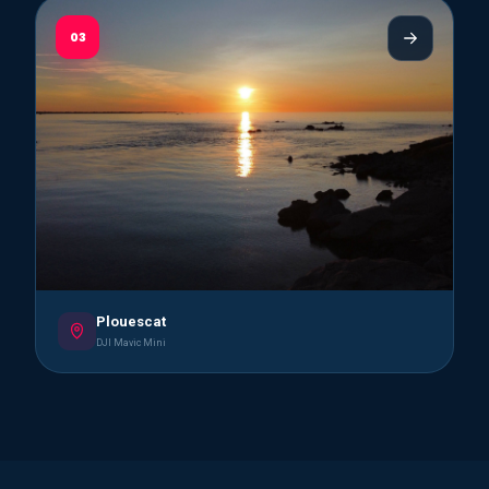
03
Plouescat
DJI Mavic Mini