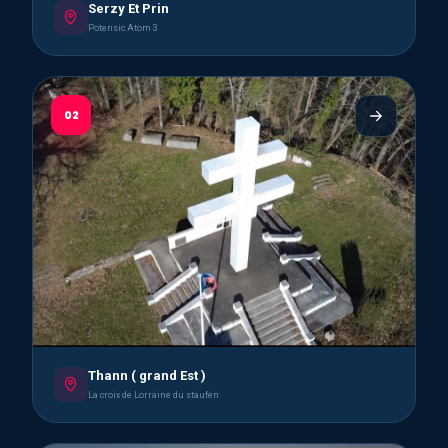
Serzy Et Prin
Potensic Atom 3
02
Thann ( grand Est )
La croix de Lorraine du staufen