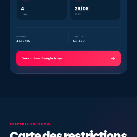
4
26/08
J’aime
2023
LATITUDE
LONGITUDE
43,86786
6,01490
Ouvrir dans Google Maps
PRÉPAREZ VOTRE VOL
Carte des restrictions