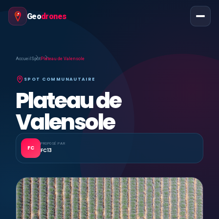
Geo
drones
Accueil
Spot
Plateau de Valensole
SPOT COMMUNAUTAIRE
Plateau de
Valensole
PROPOSÉ PAR
FC
FC13