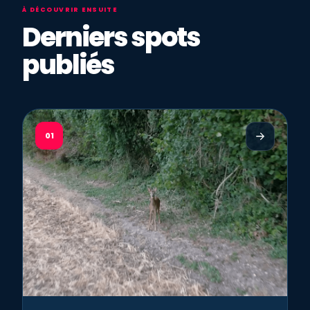
À DÉCOUVRIR ENSUITE
Derniers spots
publiés
01