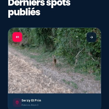
Derniers spots
publiés
01
Serzy Et Prin
Potensic Atom 3