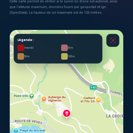
Cette carte permet de vérifier si le survol en drone est autorisé, ainsi
que l'altitude maximum, données fourni par geoportail et ign
(OpenData). La hauteur de vol maximale est de 120 mètres
Légende :
Interdit
30m
50m
100m