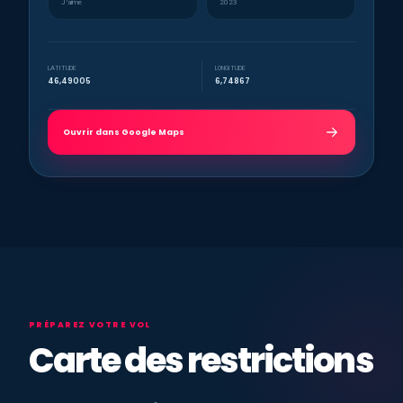
J’aime
2023
LATITUDE
LONGITUDE
46,49005
6,74867
Ouvrir dans Google Maps
PRÉPAREZ VOTRE VOL
Carte des restrictions