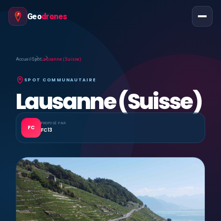
Geo
drones
Accueil
Spot
Lausanne (Suisse)
SPOT COMMUNAUTAIRE
Lausanne (Suisse)
PROPOSÉ PAR
FC
FC13