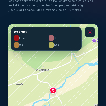
Cette carte permet de vérifier si le survol en drone est autorisé, ainsi
que l'altitude maximum, données fourni par geoportail et ign
(OpenData). La hauteur de vol maximale est de 120 mètres
Légende :
Interdit
30m
50m
100m