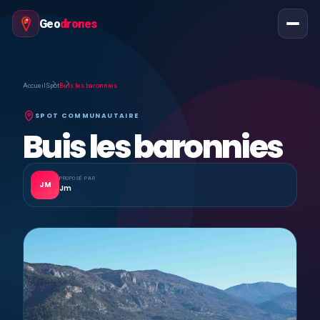
Geo
drones
Accueil
Spot
Buis les baronnies
SPOT COMMUNAUTAIRE
Buis les baronnies
PROPOSÉ PAR
JM
Jm