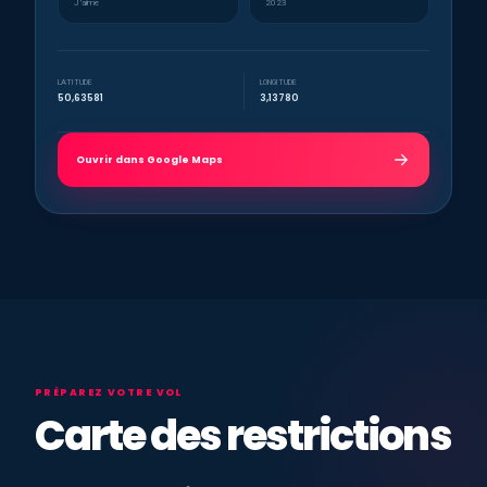
J’aime
2023
LATITUDE
LONGITUDE
50,63581
3,13780
Ouvrir dans Google Maps
PRÉPAREZ VOTRE VOL
Carte des restrictions