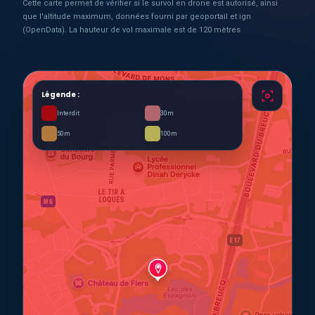
Cette carte permet de vérifier si le survol en drone est autorisé, ainsi
que l'altitude maximum, données fourni par geoportail et ign
(OpenData). La hauteur de vol maximale est de 120 mètres
Légende :
Interdit
30m
50m
100m