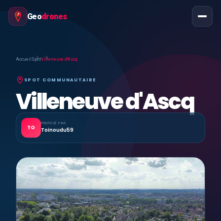
Geo
drones
Accueil
Spot
Villeneuve d'Ascq
SPOT COMMUNAUTAIRE
Villeneuve d'Ascq
PROPOSÉ PAR
TO
Toinoudu59