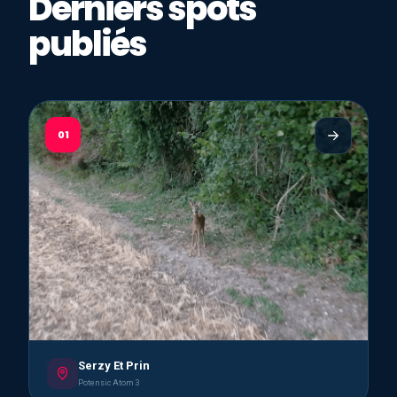
Derniers spots
publiés
01
Serzy Et Prin
Potensic Atom 3