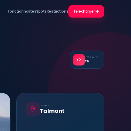
Fonctionnalités
Spots
Restrictions
Télécharger
PROPOSÉ PAR
YO
Yo
LE SPOT
Talmont