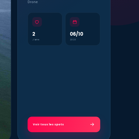
Drone
2
06/10
J’aime
2023
Voir tous les spots