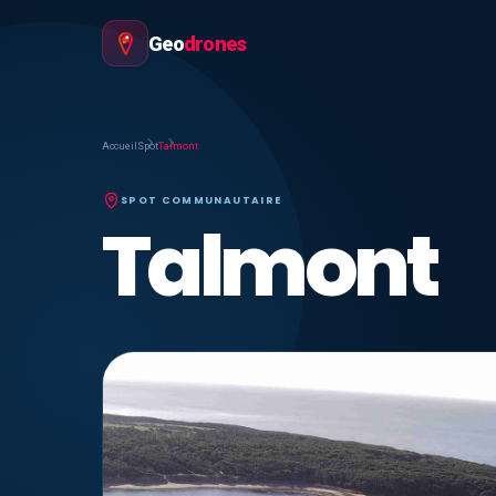
Geo
drones
Accueil
Spot
Talmont
SPOT COMMUNAUTAIRE
Talmont