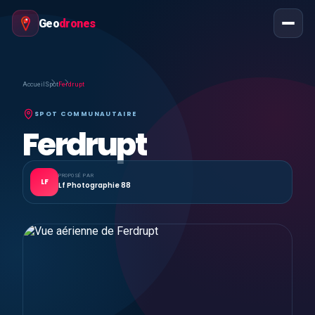
Geo
drones
Accueil
Spot
Ferdrupt
SPOT COMMUNAUTAIRE
Ferdrupt
PROPOSÉ PAR
LF
Lf Photographie 88