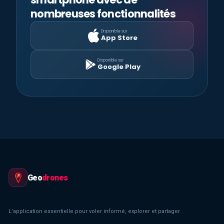
nombreuses fonctionnalités
Disponible sur
App Store
Disponible sur
Google Play
Geo
drones
L’application essentielle pour voler informé, explorer et partager.