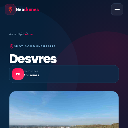
Geo
drones
Accueil
Spot
Desvres
SPOT COMMUNAUTAIRE
Desvres
PROPOSÉ PAR
PH
Phil mini 2