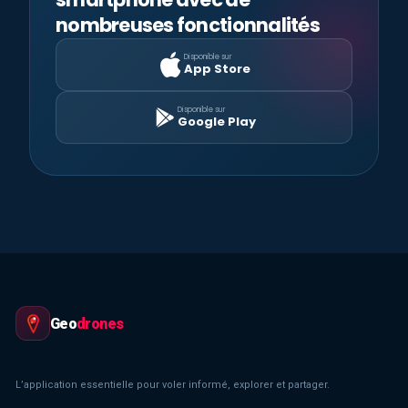
nombreuses fonctionnalités
Disponible sur
App Store
Disponible sur
Google Play
Geo
drones
L’application essentielle pour voler informé, explorer et partager.