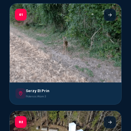
01
Serzy Et Prin
Potensic Atom 3
02