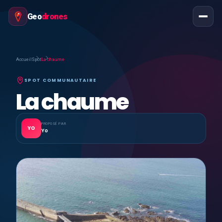
Geo
drones
Accueil
Spot
La chaume
SPOT COMMUNAUTAIRE
La chaume
PROPOSÉ PAR
YO
Yo