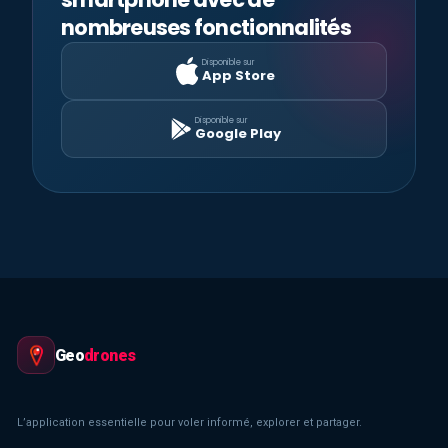
nombreuses fonctionnalités
Disponible sur
App Store
Disponible sur
Google Play
Geo
drones
L’application essentielle pour voler informé, explorer et partager.