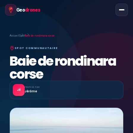
Geo
drones
Accueil
Spot
Baie de rondinara corse
SPOT COMMUNAUTAIRE
Baie de rondinara
corse
PROPOSÉ PAR
JÉ
Jérôme