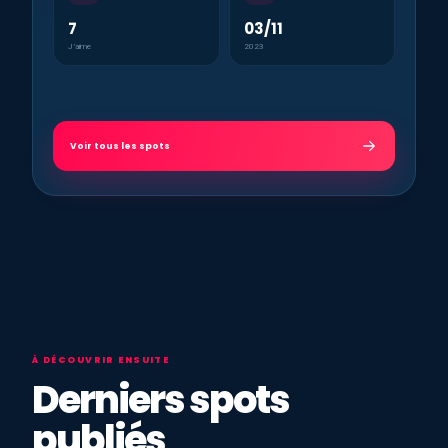
7
03/11
J’aime
2023
Voir tous les spots
À DÉCOUVRIR ENSUITE
Derniers spots
publiés