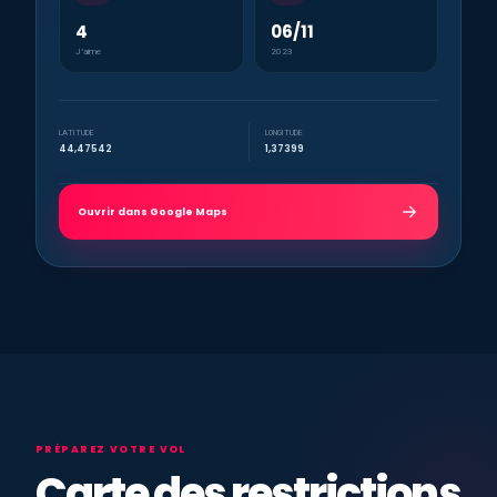
4
06/11
J’aime
2023
LATITUDE
LONGITUDE
44,47542
1,37399
Ouvrir dans Google Maps
PRÉPAREZ VOTRE VOL
Carte des restrictions