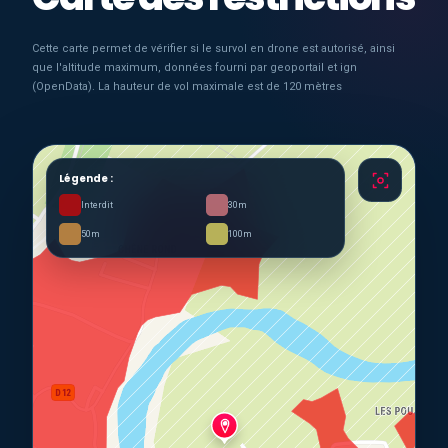
Cette carte permet de vérifier si le survol en drone est autorisé, ainsi
que l'altitude maximum, données fourni par geoportail et ign
(OpenData). La hauteur de vol maximale est de 120 mètres
Légende :
Interdit
30m
50m
100m