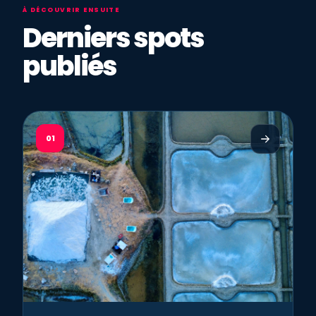
À DÉCOUVRIR ENSUITE
Derniers spots
publiés
01