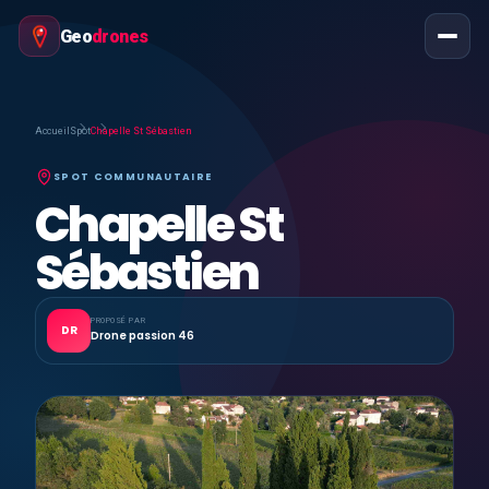
Geo
drones
Accueil
Spot
Chapelle St Sébastien
SPOT COMMUNAUTAIRE
Chapelle St
Sébastien
PROPOSÉ PAR
DR
Drone passion 46