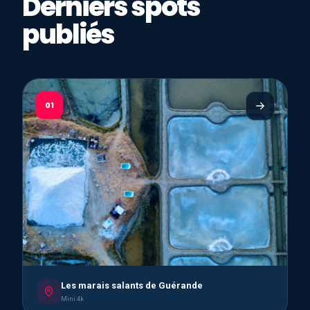
Derniers spots
publiés
01
Les marais salants de Guérande
Mini 4k