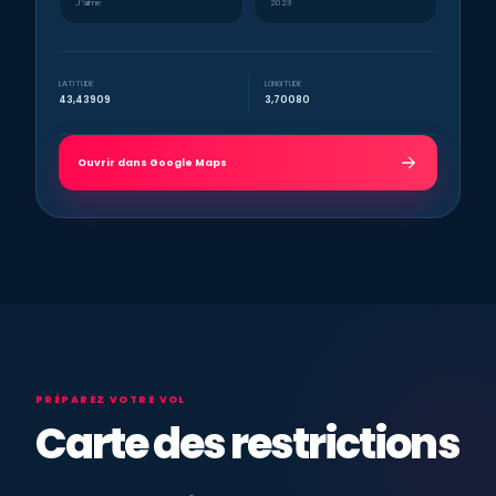
J’aime
2023
LATITUDE
LONGITUDE
43,43909
3,70080
Ouvrir dans Google Maps
PRÉPAREZ VOTRE VOL
Carte des restrictions