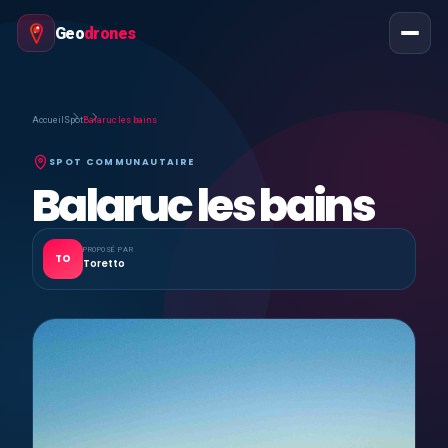
Geo
drones
Accueil
Spot
Balaruc les bains
SPOT COMMUNAUTAIRE
Balaruc les bains
PROPOSÉ PAR
TO
Toretto