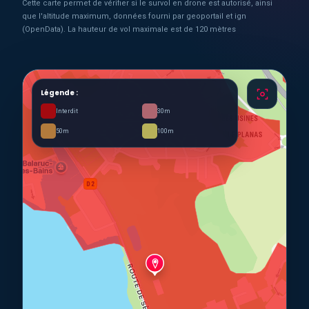
Cette carte permet de vérifier si le survol en drone est autorisé, ainsi
que l'altitude maximum, données fourni par geoportail et ign
(OpenData). La hauteur de vol maximale est de 120 mètres
Légende :
Interdit
30m
50m
100m