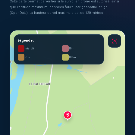
Cette carte permet de vérifier si le survol en drone est autorisé, ainsi
que l'altitude maximum, données fourni par geoportail et ign
(OpenData). La hauteur de vol maximale est de 120 mètres
Légende :
Interdit
30m
50m
100m