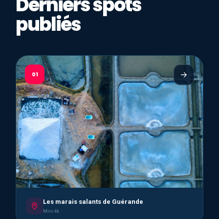
Derniers spots
publiés
01
Les marais salants de Guérande
Mini 4k