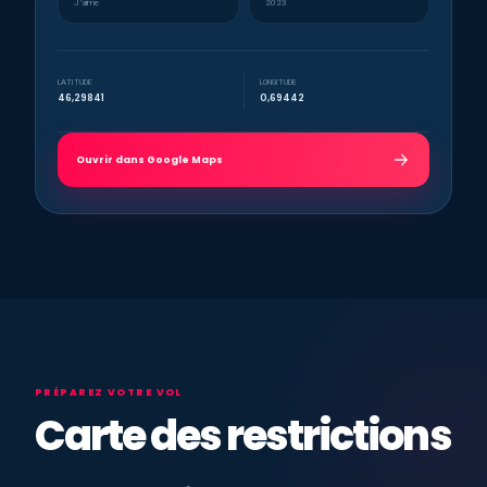
J’aime
2023
LATITUDE
LONGITUDE
46,29841
0,69442
Ouvrir dans Google Maps
PRÉPAREZ VOTRE VOL
Carte des restrictions