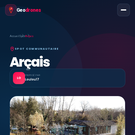
Geo
drones
Accueil
Spot
Arçais
SPOT COMMUNAUTAIRE
Arçais
PROPOSÉ PAR
LO
Loulou17