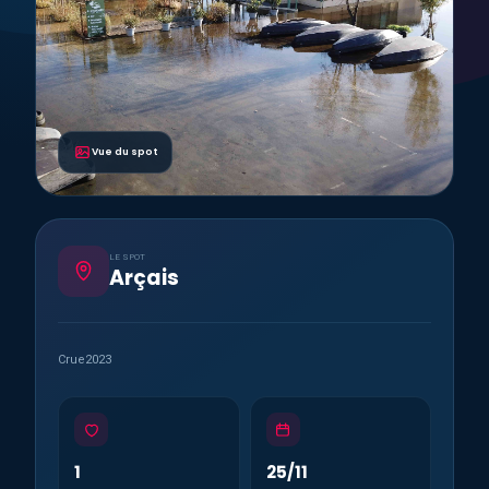
Vue du spot
LE SPOT
Arçais
Crue2023
1
25/11