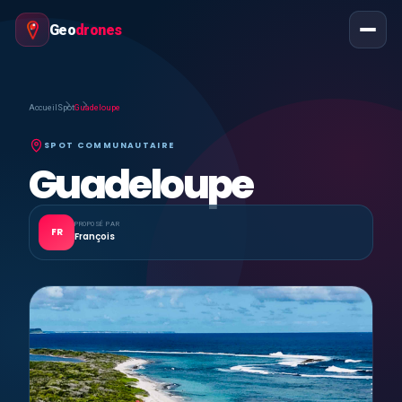
Geo
drones
Accueil
Spot
Guadeloupe
SPOT COMMUNAUTAIRE
Guadeloupe
PROPOSÉ PAR
FR
François