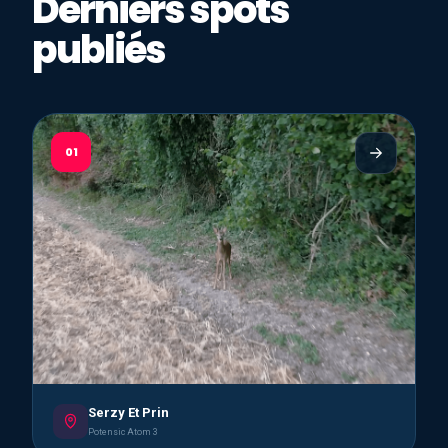
Derniers spots
publiés
01
Serzy Et Prin
Potensic Atom 3