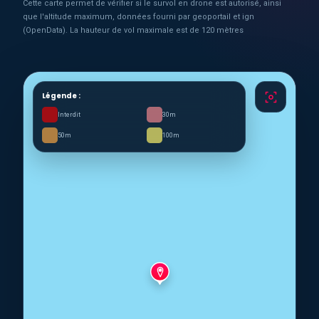
Cette carte permet de vérifier si le survol en drone est autorisé, ainsi
que l'altitude maximum, données fourni par geoportail et ign
(OpenData). La hauteur de vol maximale est de 120 mètres
Légende :
Interdit
30m
50m
100m