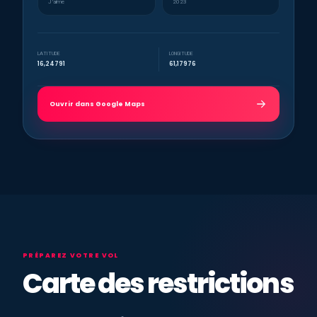
J’aime
2023
LATITUDE
LONGITUDE
16,24791
61,17976
Ouvrir dans Google Maps
PRÉPAREZ VOTRE VOL
Carte des restrictions