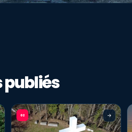
 publiés
02