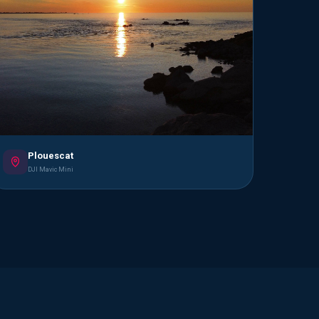
Plouescat
DJI Mavic Mini