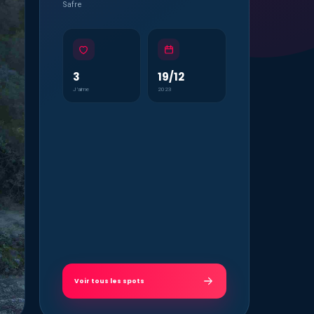
Safre
3
19/12
J’aime
2023
Voir tous les spots