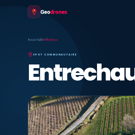
Geo
drones
Accueil
Spot
Entrechaux
SPOT COMMUNAUTAIRE
Entrecha