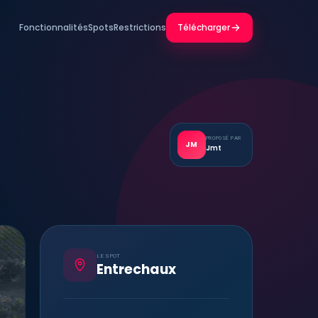
Fonctionnalités
Spots
Restrictions
Télécharger
PROPOSÉ PAR
JM
Jmt
LE SPOT
Entrechaux