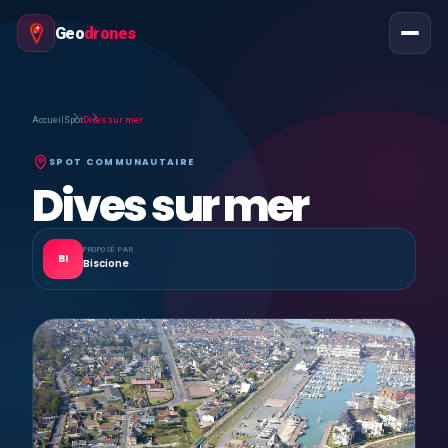
Geo
drones
Accueil
Spot
Dives sur mer
SPOT COMMUNAUTAIRE
Dives sur mer
PROPOSÉ PAR
BI
Biscione