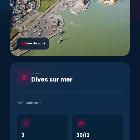
Vue du spot
LE SPOT
Dives sur mer
Port Guillaume
3
30/12