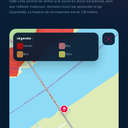
Cette carte permet de vérifier si le survol en drone est autorisé, ainsi
que l'altitude maximum, données fourni par geoportail et ign
(OpenData). La hauteur de vol maximale est de 120 mètres
Légende :
Interdit
30m
50m
100m