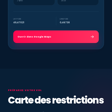
J’aime
2023
LATITUDE
LONGITUDE
49,47021
0,46738
Ouvrir dans Google Maps
PRÉPAREZ VOTRE VOL
Carte des restrictions