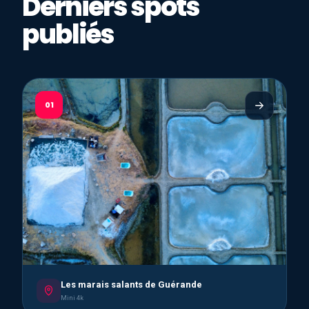
Derniers spots
publiés
01
Les marais salants de Guérande
Mini 4k